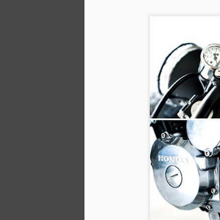
M
美
E
A
w
橫
傳
月
M
R
得