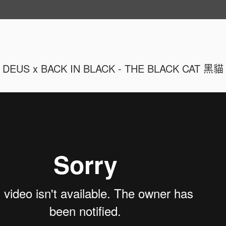
 Surfboards
Contact 連絡我們
DEUS x BACK IN BLACK - THE BLACK CAT 黑貓
比基尼達人！如何挑選適合自己
MAY
2
的泳裝？How To Choose A
Swimwear For You Body Type ?
西洋梨型身材（上窄下寬）
如果您有較寬的臀圍，不要只用沙龍裙或短褲遮掩修飾，
挑選在視覺上可以使臀部比例小一半以上的泳裝來做搭配，
更能符合您身材曲線的完美比例。
適合: