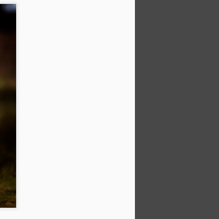
The Lawless Highway
SEP
5
非法上路
花了不少時間邀請賽事繁忙的 阿
里-阿德里安 Ali Adrian 來到巴里島
騎車。
抽空前來的 Adrian 只能待個幾天
而已，所以我們必須要做的事就是
決定在哪裡試車...
如大家所知道的，巴里島就像是一
個美國老西部的地方，相當無法無
天，有著許多酒吧、妓女等。
因此，當 Adrian 從歐洲青年盃摩
托車賽事來到充滿搖滾風格的巴里
島 Deus 聖殿，
我們當然要安排一下可以讓他展現
身手的好地方。