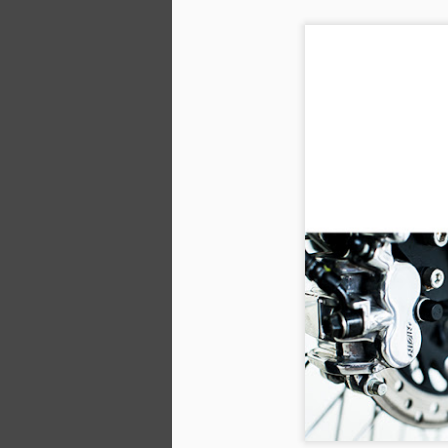
於是我們選擇了改裝本田 Honda
J
N
GL200。
#
尾
加
它原本就是黑色，但是我們要比黑
5'
衝
色還要更黑。
進
5'
大
首先前後兩輪採用日本 TK 輪框搭
配米其林 Michelin Sirac 輪胎。
來
在上面的是修改後的車體框架和它
的超性感手工製作的側蓋和油箱。
N
撇過一看，還
J
熱
挑
努
標
H
衝