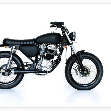
此次的衝浪旅行將是所有關於印尼和巴里島認真的一面。
年代和 1980 年代後期，
花一個星期的時間，
2
專為加州浪況設計的高性能板型 #4 是 Dane Reynolds 在 2012 年
美國衝浪公開賽之前所設計的一系列以數字為代號的概念板之一。
今年年初以來一直在巴里島 Deus 的聖殿 "The Temple Of
那些傳奇性耐力賽摩托車的精益外
和傳說中的樹屋設計建造師
nthusiasm" 裡的削板室度過，
觀，
Takashi Kobayashi 小林崇，
#4 整合了每個概念板的特點，並且將每個特性融合在一起，單凹槽進水
凹槽加 Vee 板底排水、13 英吋的板頭和 2 段式的縮窄的 15 英吋板
就像是我每天上課的教室一樣。
當時打造摩托車的單一目的就是 -
在他認為最重要的樹屋完成前的最
尾。
贏得比賽。
後階段一起工作到完工。
一遍又一遍地，我坐著、看著，並且從世界上最厲害的削板師們身上學
ane Reynolds 經過幾個月不斷的測試、調整和改進，#4 最終版本的設
習。
所以我們決定需要解放一些 XJR
藉著和 Takashi 一起工作，Rob 開
計，開發出 2 個不同的尺寸大小配置的版本，適合用在不同浪況。
的重量，
始了解這美麗的、具有能量和象徵
最幸運的是，這些大師級所削的衝浪板是我的!
性的樹屋，
ane Reynolds 所採用較寬厚、輕鬆的版本 GROVELER 尺寸是 5'8" x
創造出一個精簡的摩托車，
THE NEW FLYER
EP
 1/2" x 2 7/16" ；
大師級的衝浪板成品一出來，馬上就知道將來無論遇到任何浪況，我依舊
是要帶到日本海嘯災區的仙台地
2
板型描述
可以很平穩的站在板上。
自豪地展示它的心臟 - 1251cc 空
區。
及較高效能、高性能的版本 UTILITY 尺寸為 5'9" x 19 1/4" x 2 7/16"
冷4汽缸引擎，蓄勢待發！
。
1999年，CI 首席衝浪板設計削板師 Al Merrick 設計，創造出革命性的
再也沒有理由和藉口責備板子或裝備不好而歪爆摔倒，而是怪自己衝不好
Takashi 提供這個偉大的禮物給仙
性能小浪衝浪板型 Flyer。
對不起板子和浪。
當我們開始移除 XJR 的車身和道
台災區在海嘯災難的倖存兒童們，
適合浪況 適合膝蓋至一人多高的浪況
路輔助裝置，
013 年 Channel Islands 更進一步地現代化暢銷經典得意之作 Flyer 板
然而，接下來是取決於自己的表現，該是採取行動、盡力表現的時候了。
至少在這重創日本的大災難，能夠
建議尺寸
型，縮短長度而加寬板身。
我們發現到，它非常具有一個侵略
帶來一些些歡樂、幸福和光芒。
看著波浪預測圖滿滿都是橘色的大浪推進來，知道接下來這幾個星期將會
性、氣勢洶洶的姿態 - 像是一隻有
roveler - 比自己的身高短 3 至 4 英吋
個新的 Flyer 板型設計有較短的板緣弧線，但是擁有相同的體積浮力，
是地獄般特訓的一樣，帶著衝浪板們在各浪點穿梭。
著大肩膀的鬥牛犬。
不只是更快速、靈活，划水、追浪、下浪依然輕鬆。
tility - 約略短於自己的身高 2 英吋
在正是時候!