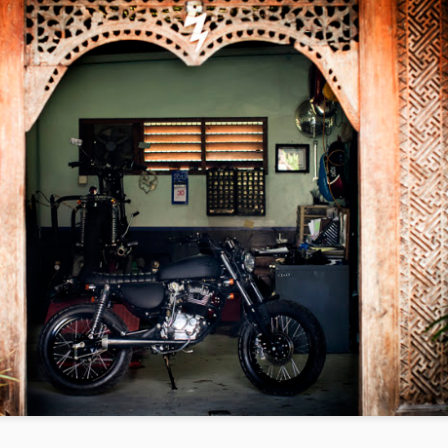
• 避免挑選連身泳裝及半身泳裝。
• 不建議極簡式素色或色塊款泳裝。樣式越繽紛，
女人味及曲線更能顯現出來。
******************************************************************************
***
倒三角型身材（上半身有肉）
倒三