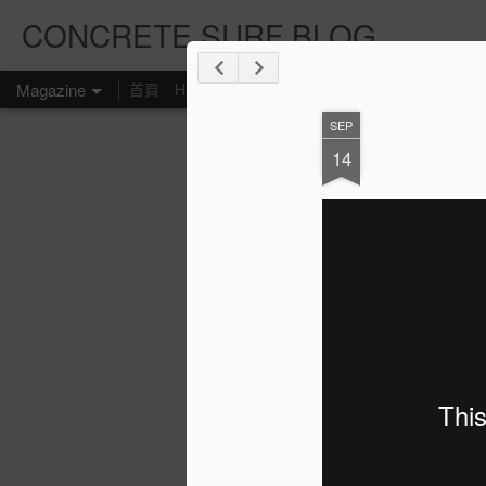
CONCRETE SURF BLOG
Magazine
首頁
Hurley
Deus ex Machina
ChanneI Islands
SEP
14