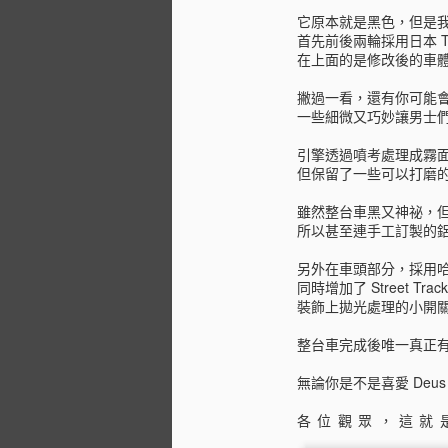
它原本就是黑色，但是
首先前後兩輪採用日本 TK 輪
在上面的是修改後的車
撇過一看，還有你可能會錯
一些細微又巧妙讓男士
引擎透過噴考處理成霧
但保留了一些可以打磨
雖然整台車黑又神祕，
所以甚至連手工訂製的
另外在車頭部分，採用
同時增加了 Street Tra
裝飾上拋光處理的小開
整台車完成後唯一真正
無論你是不是喜愛 De
各位觀眾，這就是 