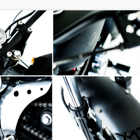
Rob Machado 河流衝浪
AY
國專利商標局號碼 7849518 B2.
7
影片中 Rob Machado 在德國慕尼黑的 Eisbach 河衝浪。 Eisbach
是德國的 "冰溪 The Ice Brook"，是一個流經慕尼黑英格蘭花園的
小型人造河流。
這條河形成了小浪，高約 1 公尺，這使得它成為一個相當受歡迎的河流衝
浪勝地。
這條河相當淺又冰冷，僅適合於較有經驗的衝浪人和激流獨木舟玩家。
isbach 衝浪河流自 1972 年以來已成為國際知名受歡迎的浪點，但有些
問題引起了當局威脅要拆除。
衝浪電影: Melali: The Drifter Sessions
PR
18
後來由一群衝浪的支持者組織協會和舉辦活動，且在2010 年正式成立一
Rob Machado 在印尼拍攝屢獲殊榮的​​衝浪電影 "The Drifter 浪
個網站，來保護河流衝浪的地點和運動!
子"期間，遇到了各種各樣的朋友，也在印尼群島衝到了最好的海
浪。
ww.eisbachwelle.de
跨印尼廣大島鏈，Melali: The Drifter Sessions Rob Machado 主演 - 我
奇衝浪人物 Rob Machado 全名 Robert Edward Machado，1973 年 10
們這個時代最有風格，衝浪動作最流暢的靈魂浪人之一。
 16 日出生於澳洲雪梨。
elali 返回衝浪攝影的基礎，透過專注於衝浪體驗，男人和衝浪之間巧妙
ob Machado 後來搬到美國加州 Encinitas 的 Cardiff-by-the-Sea 海邊，
的關係，以及與好朋友分享衝浪這方面的經驗。
到 Hurley、Reef、Dragon Alliance Eyewear、Channel Islands