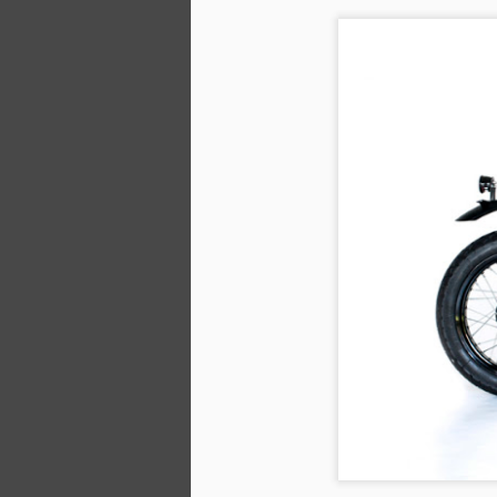
再、再而三的重申，
自
衝浪和摩托車是支持我們生活在巴
E
里島兩個相當重要的文化。
雙
這也足夠讓我們在 Deus 聖殿這個
地方，一點點建立起摩托車和衝浪
文化，
D
累積一些我們認為會更好的東西與
大家分享。
D
S
19
我們接到了一個客製化改裝摩托車
的訂單，而且他已經知道自己想要
以
什麼了。
在
高
一些他可以馬上開始在巴厘島的東
西，為了讓他可以整天待在海灘
2
上。
全黑的一部坐騎，同時要看起來帶
G
這
有神秘感。
U
現