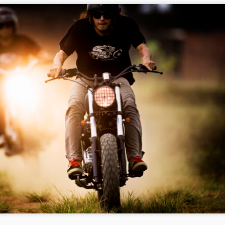
DEUS X YAMAHA
Through The Lens
SEP
SEP
6
6
XJR1300 – PROJECT
With Rob Machado - 浪
X
人的樹屋
Deus Ex Machina 一直對於客製化
透過鏡頭: 記錄浪人除了衝浪以外
專業手工改裝 Yamaha 的重型機車
驚為天人的另一面才華
系列很有興趣，
衝浪的代表性人物 Rob Machado
於是 Deus 的專業改裝工作室便選
在有生之年已經花超過一半的時
擇了新款的 Yamaha XJR1300 作
QUIVER OF MY DREAMS 夢想中的衝浪板組合 -
間，走遍了全世界。
EP
為專業改裝的對象。
3
Harrison Roach
在那段時間，他相遇無數熱愛衝浪
想像一下？
對於 Deus 來說 Yamaha XJR1300
和藝術的浪人。
是一台奇妙、迷人的改裝對象。
我的衝浪夢想實現了!
Rob Machado 他用最新系列的紀
我們看著它，並想著"到底是什麼樣
錄片 " Through The Lens 透過鏡
開心的像飛到外太空、登上月球一樣!
的東西，
頭"，
同 7 年的聖誕節禮物一次到齊!
隱藏在這充滿機械感肌肉線條的摩
來重新串連這一路走來曾經和他相
托車皮膚底下?"。
遇、獲得啟發的浪人們。
子們就這樣靜靜地躺在家裡，而且沒有 Husni 來串門子打擾。
我們繪製草圖的靈感來自於 1970
#4 BY DANE REYNOLDS
在這段影片裡，Rob 有難得的機會
EP