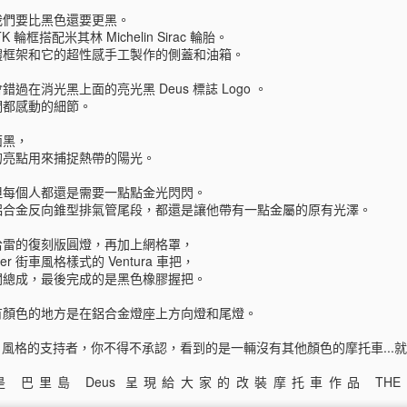
我們要比黑色還要更黑。
運動健美型的女生穿比基尼泳裝是非常吃香的，
框搭配米其林 Michelin Sirac 輪胎。
體框架和它的超性感手工製作的側蓋和油箱。
在顏色、款式及圖案上有非常多選擇，
過在消光黑上面的亮光黑 Deus 標誌 Logo 。
重點是藉由比基尼增加自己的魅力。
們都感動的細節。
適合:
面黑，
的亮點用來捕捉熱帶的陽光。
• 側邊綁繩的泳褲或加強臀型的抓皺設計都能使臀部線條更突出。
但每個人都還是需要一點點金光閃閃。
• 可以利用填充物、荷葉邊及流蘇，這都能幫助妳擁有更完美的曲
鋁合金反向錐型排氣管尾段，都還是讓他帶有一點金屬的原有光澤。
線。
哈雷的復刻版圓燈，再加上網格罩，
• 盡情的嘗試有趣的細節設計、繽紛的顏色及大膽的圖案，不要設
cker 街車風格樣式的 Ventura 車把，
限。
關總成，最後完成的是黑色橡膠握把。
• 適合細繩或繞頸式的比基尼。
有顏色的地方是在鋁合金燈座上方向燈和尾燈。
不適合:
us 風格的支持者，你不得不承認，看到的是一輛沒有其他顏色的摩托車...
• 平口式的比基尼上身會使身材更趨於一直線、更平面。
巴里島 Deus 呈現給大家的改裝摩托車作品 THE BLA