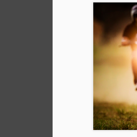
DEUS x BACK IN
SEP
14
BLACK - THE BLACK
CAT 黑貓
巴里島 Deus 聖殿，除了是 Deus
產品的旗艦店、是藝廊、是咖啡
廳、是小酒吧，
同時也接受客製化改裝摩托車。而
且是玩真的。
S
大家可能會以為在巴里島大家只喜
歡到海邊衝浪，
而且在 Deus 巴里島部落格，主要
是分享和衝浪有關的消息和文章，
而把摩托車的部分放在較後面的位
如
置，對此巴里島的 Deus 感到很抱
歉。
板
但是，正如 Deus 的精神，一而
S