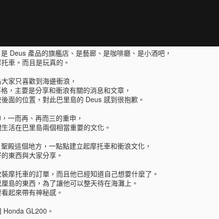
• 包覆面積較大的罩杯可以平衡身材比例並轉移對下半身的注意力。
粗條紋繞頸全罩杯式的比基尼是達人的首選。
• 腰間有抓皺設計的泳褲可以讓你的背面線條看起來更苗條。
除了是 Deus 產品的旗艦店、是藝廊、是咖啡廳、是小酒吧，
• 多挑選有荷葉邊、流蘇或渲染圖樣等細節設計的比基尼上半身。
摩托車。而且是玩真的。
不適合:
島大家只喜歡到海邊衝浪，
島部落格，主要是分享和衝浪有關的消息和文章，
• 避免四角形及裙狀的泳褲，這會放大你的臀圍並使雙腿看起來更
後面的位置，對此巴里島的 Deus 感到很抱歉。
短。
精神，一而再、再而三的重申，
• 下半身泳褲千萬別挑選印花圖案或樣式複雜的款式，重點是越簡單
們生活在巴里島兩個相當重要的文化。
越好。
us 聖殿這個地方，一點點建立起摩托車和衝浪文化，
******************************************************************************
好的東西與大家分享。
***
改裝摩托車的訂單，而且他已經知道自己想要什麼了。
鉛筆型身材（無明顯曲線）
巴厘島的東西，為了讓他可以整天待在海灘上。
要看起來帶有神秘感。
若您的身材較缺乏女人味，
onda GL200。
選對泳裝就可以不被查覺卻很心機的展現出自己身材曲線的優點。