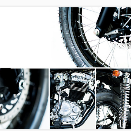
我們決定強調這樣的感想和印象，
美國加州 Hurley 好萊塢名人海灘風
UN
ew Flyer 同樣保持了寬容性較高的 2 階段板身翹度(rocker)，另外在板
21
4 Groveler 長 x 寬 x 厚 - 浮力
底部多附加了可增加螺旋推力的 Vee 形排水設計在尾舵之前，讓板緣
夏天到了!
我們都準備好了，要一起追逐明天的浪!
合身裝配更寬的手把，
速(rail-to-rail )可以輕鬆獲得較快的速度。
4 x 18 1/2 x 2 3/16 - 23.2L
浪、海灘、派對、狂歡 !
衝浪板們：
然後用手工打造出我們自己的鋁合
化的 New Flyer 採用 Al Merrick 所開發的 CI 著名代表板尾設計，讓衝
金車身。
5 x 18 3/4 x 2
浪板尾的軸心支點在浪壁上可以用最小的迴轉半徑快速旋轉。
海灘休閒風格穿著一直是夏季受大家歡迎的打扮!
師級傳奇削板師 - 里奇帕維爾 Rich Pavel 親手幫我設
Luca Viglio 、Filippo Bassoli 和
適合浪況
看看美國加州品牌 Hurley 如何受到好萊塢名人的喜愛，
Deus 團隊其他摩
適合膝、腰、胸、肩至一人多高的浪況，當浪況不佳、密集、小又亂時，
ew Flyer 依舊仍有速度、靈活等高性能的表現 。
年年得獎的 海灘褲 - Hurley Phantom 幻影系列 衝浪褲
UN
4
- U.S. Patent No. 7849518 B2.
建議尺寸
愛大海、強調自由和創作的美國加洲品牌 Hurley ，不斷地創新研發，
選 New Flyer 的長度約略短於自己的身高 2 至 4 英吋
力製作出 "地球上最強" 的海灘褲和衝浪褲，自 2008 年以來，連續 5
年獲得最佳產品獎座!
準 New Flyer 長
urley 海灘褲獨特的立體剪裁，專利布料具備不易吸水、快乾、輕薄等特
性，
環保回收材質，加上超強彈性在衝浪時所提供高性能表現，一直都是職業
浪選手的最愛!