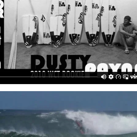
• 包覆面積較大的罩杯可以平衡身材比例並轉移對下半身的注意力。
粗條紋繞頸全罩杯式的比基尼是達人的首選。
• 腰間有抓皺設計的泳褲可以讓你的背面線條看起來更苗條。
• 多挑選有荷葉邊、流蘇或渲染圖樣等細節設計的比基尼上半身。
不適合:
• 避免四角形及裙狀的泳褲，這會放大你的臀圍並使雙腿看起來更
短。
• 下半身泳褲千萬別挑選印花圖案或樣式複雜的款式，重點是越簡單
越好。
******************************************************************************
***
鉛筆型身材（無明顯曲線）
若您的身材較缺乏女人味，
選對泳裝就可以不被查覺卻很心機的展現出自己身材曲線的優點。