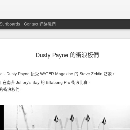
 Surfboards
Contact 連絡我們
比基尼達人！如何挑選適合自己
MAY
2
Dusty Payne 的衝浪板們
的泳裝？How To Choose A
Swimwear For You Body Type ?
e - Dusty Payne 接受
WATER Magazine 的
Steve Zeldin 訪談，
西洋梨型身材（上窄下寬）
 年在南非
Jeffery's Bay
的
Billabong Pro
衝浪比賽，
如果您有較寬的臀圍，不要只用沙龍裙或短褲遮掩修飾，
的衝浪板們。
挑選在視覺上可以使臀部比例小一半以上的泳裝來做搭配，
更能符合您身材曲線的完美比例。
適合: