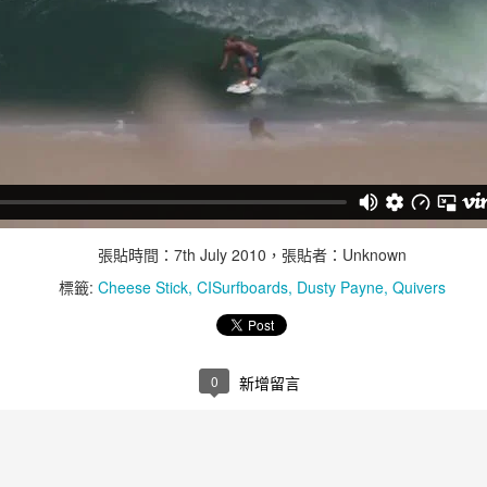
運動健美型的女生穿比基尼泳裝是非常吃香的，
在顏色、款式及圖案上有非常多選擇，
重點是藉由比基尼增加自己的魅力。
適合:
• 側邊綁繩的泳褲或加強臀型的抓皺設計都能使臀部線條更突出。
• 可以利用填充物、荷葉邊及流蘇，這都能幫助妳擁有更完美的曲
張貼時間：
7th July 2010
，張貼者：Unknown
線。
標籤:
Cheese Stick
CISurfboards
Dusty Payne
Quivers
• 盡情的嘗試有趣的細節設計、繽紛的顏色及大膽的圖案，不要設
限。
• 適合細繩或繞頸式的比基尼。
0
新增留言
不適合:
• 平口式的比基尼上身會使身材更趨於一直線、更平面。