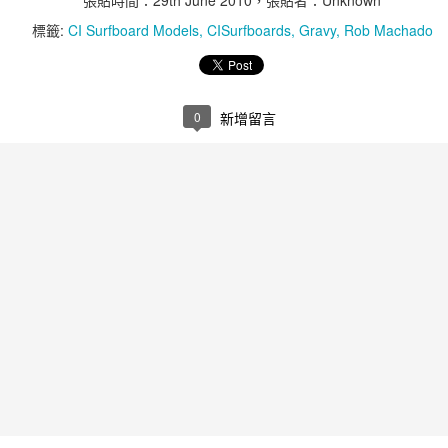
張貼時間：
29th June 2010
，張貼者：Unknown
標籤:
CI Surfboard Models
CISurfboards
Gravy
Rob Machado
運動健美型的女生穿比基尼泳裝是非常吃香的，
在顏色、款式及圖案上有非常多選擇，
重點是藉由比基尼增加自己的魅力。
0
新增留言
適合:
• 側邊綁繩的泳褲或加強臀型的抓皺設計都能使臀部線條更突出。
• 可以利用填充物、荷葉邊及流蘇，這都能幫助妳擁有更完美的曲
線。
• 盡情的嘗試有趣的細節設計、繽紛的顏色及大膽的圖案，不要設
限。
• 適合細繩或繞頸式的比基尼。
不適合:
• 平口式的比基尼上身會使身材更趨於一直線、更平面。