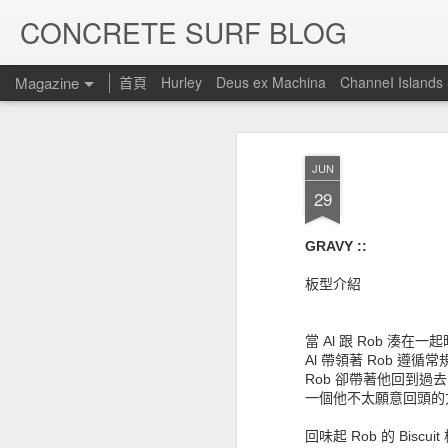
CONCRETE SURF BLOG
Magazine
首頁
Hurley
Deus ex Machina
ChanneI Islands
JUN
29
GRAVY ::
板型介紹
當 Al 跟 Rob 湊
Al 帶領著 Rob 遵循常
Rob 卻帶著他回到過
一個他不太願意回頭的
回味起 Rob 的 Biscui