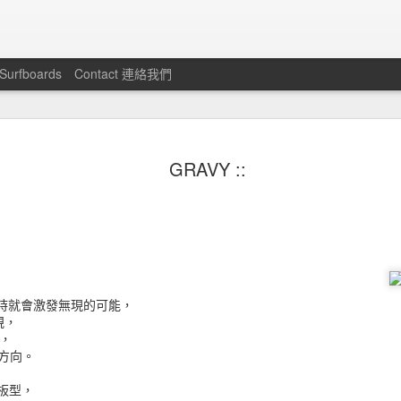
 Surfboards
Contact 連絡我們
比基尼達人！如何挑選適合自己
MAY
2
GRAVY ::
的泳裝？How To Choose A
Swimwear For You Body Type ?
西洋梨型身材（上窄下寬）
如果您有較寬的臀圍，不要只用沙龍裙或短褲遮掩修飾，
挑選在視覺上可以使臀部比例小一半以上的泳裝來做搭配，
在一起時就會激發無現的可能，
規，
更能符合您身材曲線的完美比例。
去，
方向。
適合:
t 板型，