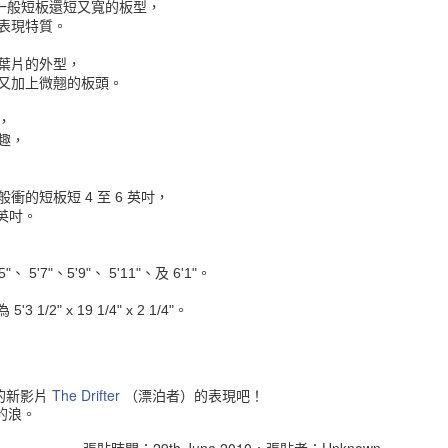
• 包覆面積較大的罩杯可以平衡身材比例並轉移對下半身的注意力。
張比一般短板還短又寬的板型，
表現特質。
粗條紋繞頸全罩杯式的比基尼是達人的首選。
葉片的外型，
• 腰間有抓皺設計的泳褲可以讓你的背面線條看起來更苗條。
又加上微翹的板頭。
• 多挑選有荷葉邊、流蘇或渲染圖樣等細節設計的比基尼上半身。
，
趣，
不適合:
• 避免四角形及裙狀的泳褲，這會放大你的臀圍並使雙腿看起來更
衝的短板短 4 至 6 英吋，
短。
 英吋。
• 下半身泳褲千萬別挑選印花圖案或樣式複雜的款式，重點是越簡單
越好。
、 5'7"、5'9"、 5'11"、及 6'1"。
******************************************************************************
3 1/2" x 19 1/4" x 2 1/4"。
***
鉛筆型身材（無明顯曲線）
The Drifter
的新影片
（漂泊者）的表現吧！
若您的身材較缺乏女人味，
的浪。
選對泳裝就可以不被查覺卻很心機的展現出自己身材曲線的優點。