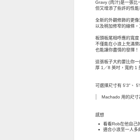
Gravy (肉汁)是一
但又增添了些許的性能
全新的外觀修飾的更像
以及稍加修窄的線條，
板頭板尾相呼應的寬度
不僅能在小浪上充滿樂
也能讓你盡情的發揮！
這張板子大約要比你一般
厚 1／8 英吋，寬約 1
可選擇尺寸有 5'3"、 5'5"
Machado 用的尺寸為 5'
感想
看看Rob在他自己
適合小浪至一人多